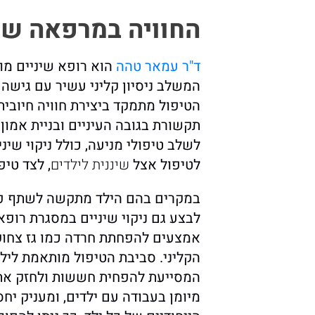
החוויה במרפאה של
ד"ר עמאר טהה
הוא רופא שיניים מו
המשלב ניסיון קליני עשיר עם גישה 
הטיפול מתמקד ביצירת חוויה חיובי
תקשורת בגובה העיניים ובניית אמון ע
לשלב טיפולי מניעה, כולל ניקוי שינ
לטיפול אצל
שיננית לילדים
, לצד טי
במקרים בהם הילד מתקשה לשתף פעו
לבצע גם ניקוי שיניים במסגרת רופא
אמצעים להפחתת חרדה כמו גז צחוק
הקליני. סביבת הטיפול מותאמת לילדי
המסייעת להפחית חששות ולחזק את 
מיומן בעבודה עם ילדים, ומעניק י