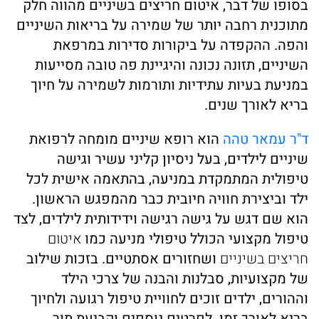
בסופו של דבר, איטום חריצים בשיניים מהווה חלק
מתוכנית רחבה יותר של שמירה על בריאות השיניים
והפה. ההקפדה על ביקורות סדירות במרפאת
השיניים, תזונה נכונה והיגיינת פה טובה מסייעות
במניעת בעיות עתידיות ותורמות לשמירה על חיוך
בריא לאורך שנים.
ד"ר עמאר טהה
הוא רופא שיניים מומחה לרפואת
שיניים לילדים, בעל ניסיון קליני עשיר וגישה
טיפולית המתמקדת במניעה, בהתאמה אישית לכל
ילד וביצירת חוויה חיובית כבר מהמפגש הראשון.
הוא שם דגש על גישה רגישה וידידותית לילדים, לצד
טיפול מקצועי הכולל טיפולי מניעה כמו
איטום
חריצים בשיניים
ושחזורים אסתטיים. בזכות שילוב
של מקצועיות, סבלנות והבנה של צרכי הילד
וההורים, ילדים זוכים לחוויית טיפול רגועה ולחיוך
בריא לאורך זמן. לפרטים נוספים וקביעת תור