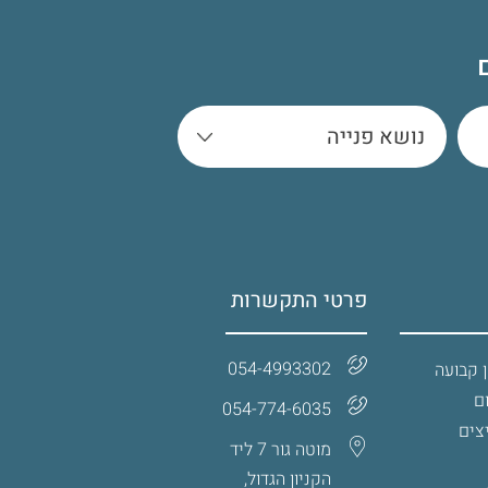
פרטי התקשרות
054-4993302
 קבועה
ם
054-774-6035‏
צים
מוטה גור 7 ליד
הקניון הגדול,