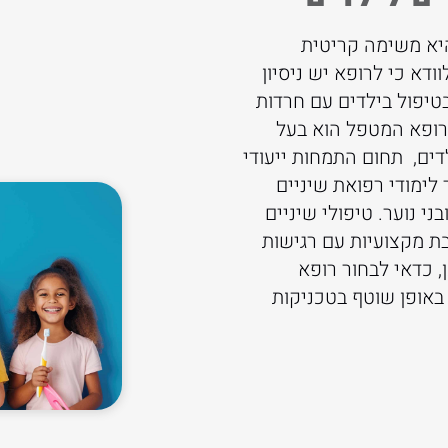
היא משימה קריטית
ישנם מספר סוגים של טיפולי שי
ודא כי לרופא יש ניסיון
המומחים. להלן כמה מהם:
בטיפול בילדים עם חרדות
טיפולי מניעה – בדיקות שגר
הרופא המטפל הוא בעל
פלואוריד. זה חשוב במיוח
ים, תחום התמחות ייעודי
שיניים בריאות לאורך זמן.
ימודי רפואת שיניים
ני נוער. טיפולי שיניים
שחזורים – ביצוע סתימות 
ת מקצועיות עם רגישות
בעששת ולשמור על מראה א
, כדאי לבחור רופא
טיפולי שורש – טיפול בשי
באופן שוטף בטכניקות
כאבים וזיהומים ולהבטיח
לשיניים הקבועות בעתיד.
שיקום השן – כתרים טרומיי
משמשים לשיקום השן בצור
נרחבים.