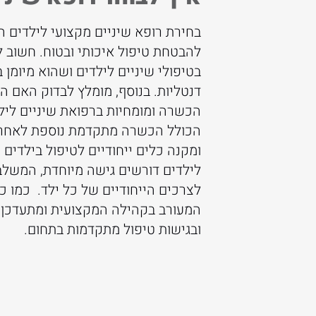
-
טיפולי שיניים
בחירת רופא שיניים מקצועי לילדים 
כזו תכיל צוות
להבטחת טיפול איכותי ובטוח. חשוב לו
ית שמספקת חוויית
בטיפולי שיניים לילדים ושהוא מיומן 
 דעת של הורים
דנטליות. בנוסף, מומלץ לבדוק האם 
לה עם רופא
הכשרה ומומחיות ברפואת שיניים לילד
ילות לצרכי כל ילד.
הכולל הכשרה מתקדמת נוספת לאחר ל
בת תבטיח שהילד
ומקנה כלים ייחודיים לטיפול בילדים וב
ור במידת הצורך.
לילדים דורשים גישה מיוחדת, המשלב
לצרכים הייחודיים של כל ילד. כמו כן
רפואת שיניים
המעורב בקהילה המקצועית ומתעדכן 
שיר. הוא מתמחה
ובגישות טיפול מתקדמות בתחום.
יקום השן לילדים,
עות טכניקות
ציה לילדים
ה כללית. ד"ר טהה