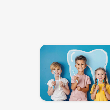
ניים לילדים הניתנים במרפאות
הרבה ילדים חווים חרדה ל
מומחים בתחום משתמשים 
החרדה, כגון שימוש בגז צ
תיות, ניקוי שיניים ומריחת
(טשטוש), לצד טכניקות ה
ד כדי למנוע עששת ולשמור על
לשפת הילד. חשוב לשתף 
מצפים, כדי להפחית את ח
לתרום בכך שיחדדו את חש
אסתטיות כדי לתקן נזקים
הילד עם מצב רוח טוב וציפ
סתטי לשיניים.
ני חלב עם עששת כדי למנוע
 שאף זיהום לא מתפשט
ם או כתרים לבנים מזירקוניה
ה טובה אחרי טיפולים