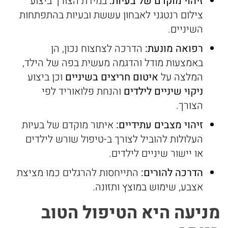
זיהוי
מוקדם
של
בעיות:
במידת הצורך ביצוע
צילום רנטגני לאבחון עששת ובעיות בהתפתחות
השיניים.
רפואה
מונעת:
הדרכה לצחצוח נכון, הן
באמצעות מודל והדגמה מעשית בפה של הילד,
המלצה על
איטום
חריצים
בשיניים
וכן ביצוע
ניקוי
שיניים
לילדים
והנחת פלואוריד לפי
הצורך.
זיהוי
מצבים
עתידיים:
איתור מוקדם של בעיות
העלולות להוביל לצורך ב-טיפול שורש לילדים
או יישור שיניים לילדים.
הדרכה
להורים:
התייחסות להרגלים כמו מציצת
אצבע, שימוש במוצץ ותזונה.
מניעה
היא
הטיפול
הטוב